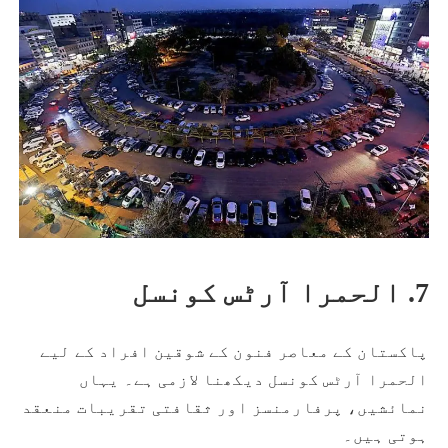
7. الحمرا آرٹس کونسل
پاکستان کے معاصر فنون کے شوقین افراد کے لیے
الحمرا آرٹس کونسل دیکھنا لازمی ہے۔ یہاں
نمائشیں، پرفارمنسز اور ثقافتی تقریبات منعقد
ہوتی ہیں۔