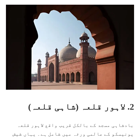
2. لاہور قلعہ (شاہی قلعہ)
بادشاہی مسجد کے بالکل قریب واقع لاہور قلعہ
یونیسکو کے عالمی ورثہ میں شامل ہے۔ یہاں شیش