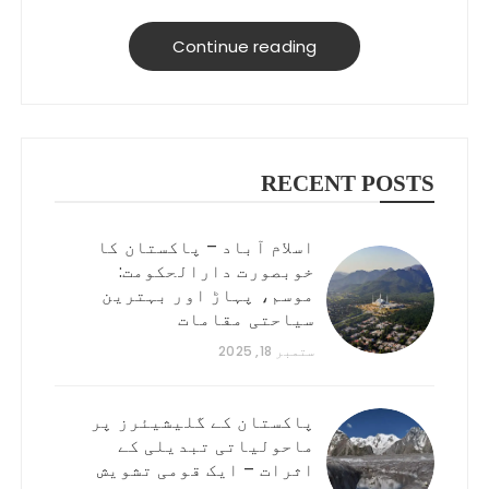
to help you explore better, smarter, and
on a budget!
Continue reading
RECENT POSTS
اسلام آباد – پاکستان کا
خوبصورت دارالحکومت:
موسم، پہاڑ اور بہترین
سیاحتی مقامات
ستمبر 18, 2025
پاکستان کے گلیشیئرز پر
ماحولیاتی تبدیلی کے
اثرات – ایک قومی تشویش