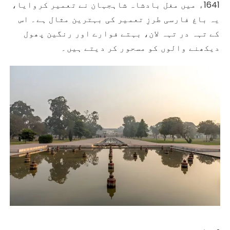
1641ء میں مغل بادشاہ شاہجہان نے تعمیر کروایا،
یہ باغ فارسی طرزِ تعمیر کی بہترین مثال ہے۔ اس
کے تہہ در تہہ لان، بہتے فوارے اور رنگین پھول
دیکھنے والوں کو مسحور کر دیتے ہیں۔