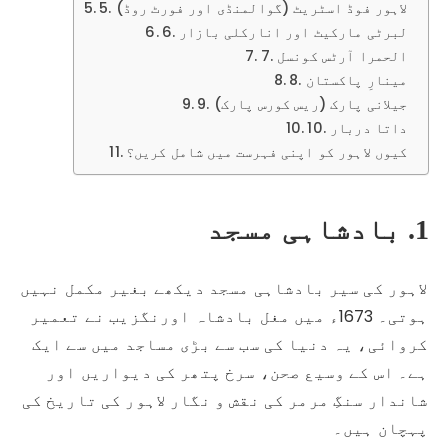
5. لاہور فوڈ اسٹریٹ (گوالمنڈی اور فورٹ روڈ)
6. لبرٹی مارکیٹ اور انارکلی بازار
7. الحمرا آرٹس کونسل
8. مینارِ پاکستان
9. جیلانی پارک (ریس کورس پارک)
10. داتا دربار
کیوں لاہور کو اپنی فہرست میں شامل کریں؟
1. بادشاہی مسجد
لاہور کی سیر بادشاہی مسجد دیکھے بغیر مکمل نہیں
ہوتی۔ 1673ء میں مغل بادشاہ اورنگزیب نے تعمیر
کروائی، یہ دنیا کی سب سے بڑی مساجد میں سے ایک
ہے۔ اس کے وسیع صحن، سرخ پتھر کی دیواریں اور
شاندار سنگِ مرمر کی نقش و نگار لاہور کی تاریخ کی
پہچان ہیں۔