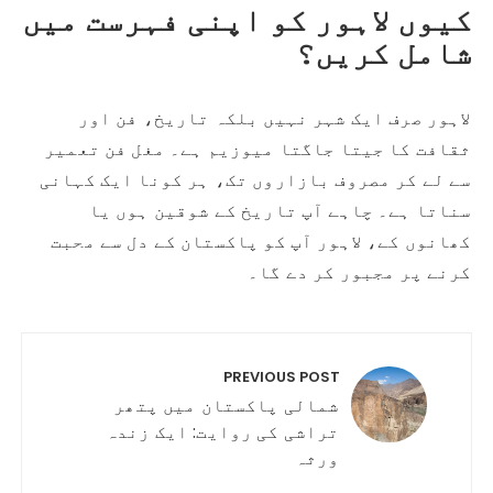
کیوں لاہور کو اپنی فہرست میں
شامل کریں؟
لاہور صرف ایک شہر نہیں بلکہ تاریخ، فن اور
ثقافت کا جیتا جاگتا میوزیم ہے۔ مغل فن تعمیر
سے لے کر مصروف بازاروں تک، ہر کونا ایک کہانی
سناتا ہے۔ چاہے آپ تاریخ کے شوقین ہوں یا
کھانوں کے، لاہور آپ کو پاکستان کے دل سے محبت
کرنے پر مجبور کر دے گا۔
PREVIOUS POST
شمالی پاکستان میں پتھر
تراشی کی روایت: ایک زندہ
ورثہ