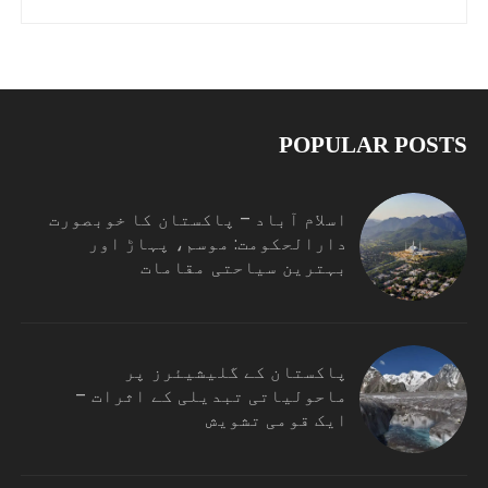
POPULAR POSTS
اسلام آباد – پاکستان کا خوبصورت
دارالحکومت: موسم، پہاڑ اور
بہترین سیاحتی مقامات
پاکستان کے گلیشیئرز پر
ماحولیاتی تبدیلی کے اثرات –
ایک قومی تشویش