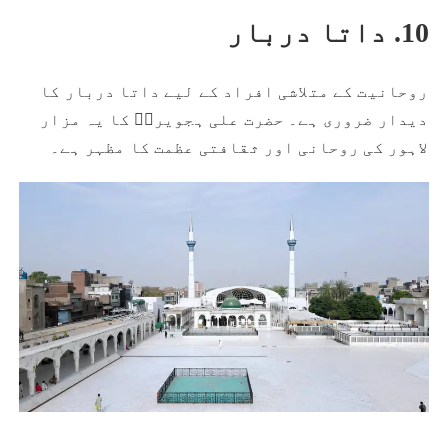
10. داتا دربار
روحانیت کے متلاشی افراد کے لیے داتا دربار کا
دیدار ضروری ہے۔ حضرت علی ہجویریؒ کا یہ مزار
لاہور کی روحانی اور ثقافتی عظمت کا مظہر ہے۔