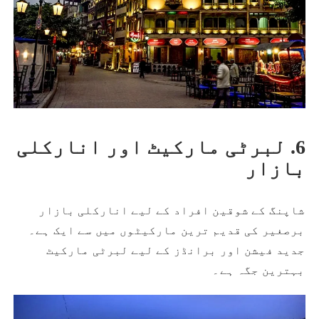
6. لبرٹی مارکیٹ اور انارکلی
بازار
شاپنگ کے شوقین افراد کے لیے انارکلی بازار
برصغیر کی قدیم ترین مارکیٹوں میں سے ایک ہے۔
جدید فیشن اور برانڈز کے لیے لبرٹی مارکیٹ
بہترین جگہ ہے۔