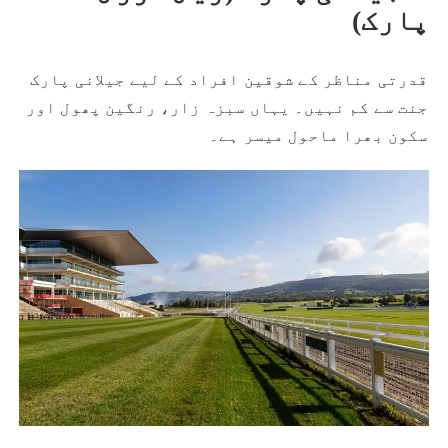
پارک)
قدرتی مناظر کے شوقین افراد کے لیے جیلانی پارک
جنت سے کم نہیں۔ یہاں سبزہ زار، رنگین پھول اور
سکون بھرا ماحول میسر ہے۔