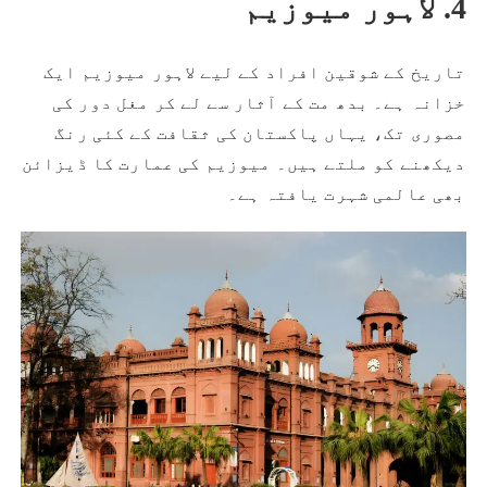
4. لاہور میوزیم
تاریخ کے شوقین افراد کے لیے لاہور میوزیم ایک
خزانہ ہے۔ بدھ مت کے آثار سے لے کر مغل دور کی
مصوری تک، یہاں پاکستان کی ثقافت کے کئی رنگ
دیکھنے کو ملتے ہیں۔ میوزیم کی عمارت کا ڈیزائن
بھی عالمی شہرت یافتہ ہے۔