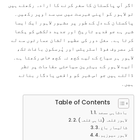
اگر آپ پاکستان کا سفر کرنے کا ارادہ رکھتے ہیں
تو لاہور کو اپنی فہرست میں سب سے اوپر رکھیں۔
پاکستان کے دل کے طور پر مشہور لاہور ایک ایسا
شہر ہے جو قدیم تاریخ اور جدید دلکشی کو یکجا
کرتا ہے۔ مغل دور کی عظیم الشان عمارتوں سے لے
کر مصروف فوڈ اسٹریٹس اور پُرسکون باغات تک،
لاہور ہر سیاح کے لیے کچھ نہ کچھ خاص رکھتا ہے۔
آئیے لاہور کے بہترین سیاحتی مقامات پر نظر
ڈالتے ہیں جو اس شہر کو واقعی یادگار بناتے
ہیں۔
Table of Contents
1. بادشاہی مسجد
2. لاہور قلعہ (شاہی قلعہ)
3. شالیمار باغ
4. لاہور میوزیم