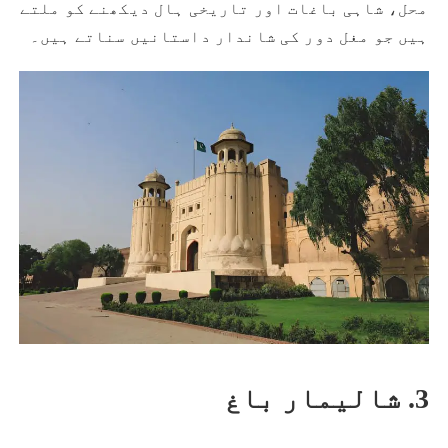
محل، شاہی باغات اور تاریخی ہال دیکھنے کو ملتے
ہیں جو مغل دور کی شاندار داستانیں سناتے ہیں۔
3. شالیمار باغ