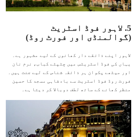
5. لاہور فوڈ اسٹریٹ
(گوالمنڈی اور فورٹ روڈ)
لاہور اپنے ذائقے دار کھانوں کے لیے مشہور ہے۔
یہاں کی فوڈ اسٹریٹس میں چٹپٹے کباب، نرم نان
اور میٹھے پکوان ہر ذائقہ شناس کے لیے جنت ہیں۔
فورٹ روڈ فوڈ اسٹریٹ سے بادشاہی مسجد کا حسین
منظر کھانے کے ساتھ لطف دوبالا کر دیتا ہے۔